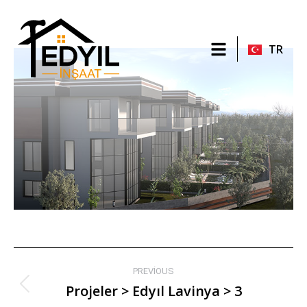
EN
TR
RU
PREVIOUS
Projeler > Edyıl Lavinya > 3