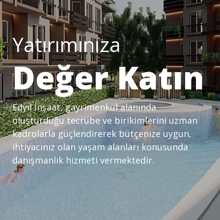
Yatırımınıza
Değer Katın
Edyıl İnşaat, gayrimenkul alanında
oluşturduğu tecrübe ve birikimlerini uzman
kadrolarla güçlendirerek bütçenize uygun,
ihtiyacınız olan yaşam alanları konusunda
danışmanlık hizmeti vermektedir.