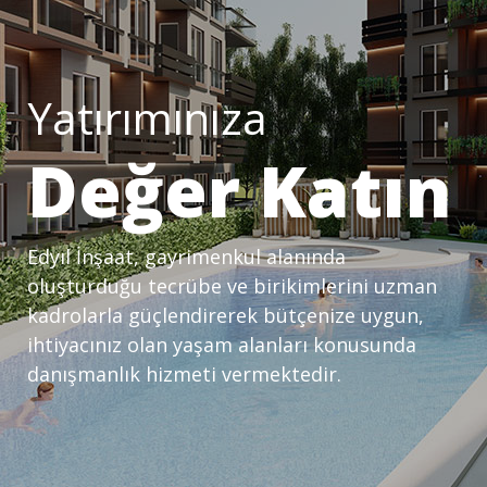
Yatırımınıza
Değer Katın
Edyıl İnşaat, gayrimenkul alanında
oluşturduğu tecrübe ve birikimlerini uzman
kadrolarla güçlendirerek bütçenize uygun,
ihtiyacınız olan yaşam alanları konusunda
danışmanlık hizmeti vermektedir.